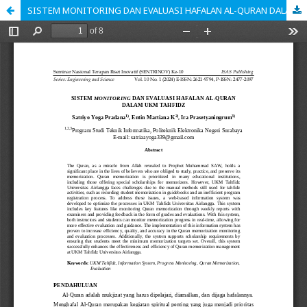
SISTEM MONITORING DAN EVALUASI HAFALAN AL-QURAN DALAM UKM TAHFIDZ