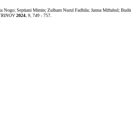
ssumpta Nogo; Septiani Mimin; Zulham Nurul Fadhila; Janna Mi
TRINOV
2024
,
9
, 749 - 757.