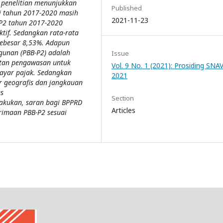
l penelitian menunjukkan
Published
ri tahun 2017-2020 masih
2021-11-23
B-P2 tahun 2017-2020
tif. Sedangkan rata-rata
sebesar 8,53%. Adapun
gunan (PBB-P2) adalah
Issue
atan pengawasan untuk
Vol. 9 No. 1 (2021): Prosiding SNA
ayar pajak. Sedangkan
2021
r geografis dan jangkauan
es
Section
lakukan, saran bagi BPPRD
Articles
rimaan PBB-P2 sesuai
news article template
freevst.org
tes toefl online