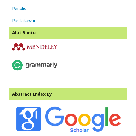
Penulis
Pustakawan
Alat Bantu
Abstract Index By