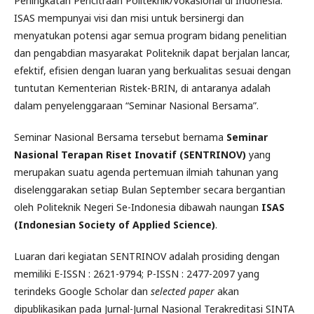
Peningkatan Pencitraan Politeknik/Vokasional di Indonesia.
ISAS mempunyai visi dan misi untuk bersinergi dan
menyatukan potensi agar semua program bidang penelitian
dan pengabdian masyarakat Politeknik dapat berjalan lancar,
efektif, eﬁsien dengan luaran yang berkualitas sesuai dengan
tuntutan Kementerian Ristek-BRIN, di antaranya adalah
dalam penyelenggaraan “Seminar Nasional Bersama”.
Seminar Nasional Bersama tersebut bernama
Seminar
Nasional Terapan Riset Inovatif (SENTRINOV)
yang
merupakan suatu agenda pertemuan ilmiah tahunan yang
diselenggarakan setiap Bulan September secara bergantian
oleh Politeknik Negeri Se-Indonesia dibawah naungan
ISAS
(Indonesian Society of Applied Science)
.
Luaran dari kegiatan SENTRINOV adalah prosiding dengan
memiliki E-ISSN : 2621-9794; P-ISSN : 2477-2097 yang
terindeks Google Scholar dan
selected paper
akan
dipublikasikan pada Jurnal-Jurnal Nasional Terakreditasi SINTA