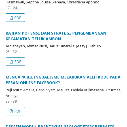
Hasmawati, Septina Louisa Siahaya, Chrestiana Aponno
17 - 24
PDF
KAJIAN POTENSI DAN STRATEGI PENGEMBANGAN
KECAMATAN TELUK AMBON
Ardiansyah, Ahmad Nusi, Barus Umarella, Jessy J. Hahury
25 - 32
PDF
MENGAPA BILINGUALISME MELAKUKAN ALIH KODE PADA
PESAN ONLINE FACEBOOK?
Puji Astuti Amalia, Herdi Syam, Maulita, Fabiola Bulimasena Luturmas,
Arditiya
33 - 39
PDF
DESAIN MODUL PRAKTIKUM GEOLOGI FISIK BERBASIS